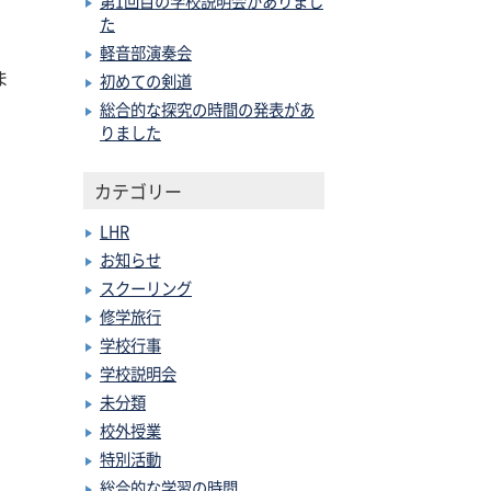
第1回目の学校説明会がありまし
た
軽音部演奏会
ま
初めての剣道
総合的な探究の時間の発表があ
りました
カテゴリー
LHR
お知らせ
スクーリング
修学旅行
学校行事
学校説明会
未分類
校外授業
特別活動
総合的な学習の時間