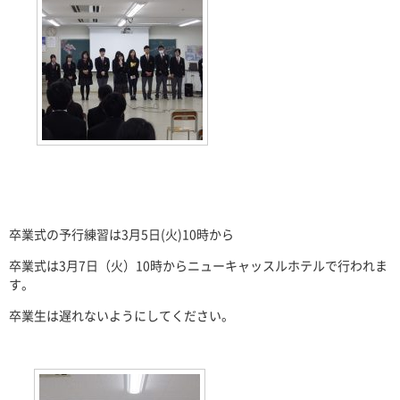
卒業式の予行練習は
3
月
5
日
(
火
)10
時から
卒業式は
3
月
7
日（火）
10
時からニューキャッスルホテルで行われま
す。
卒業生は遅れないようにしてください。