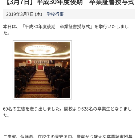
【3月7日】平成30年度後期 卒業証書授与式
2019年3月7日 (木)
学校行事
本日は、『平成
30
年度後期 卒業証書授与式』を挙行いたしまし
た。
69
名の生徒を送り出しました。開校より628名の卒業生となりまし
た。
ご来賓、保護者、在校生の見守る中、厳粛かつ盛大な卒業証書授与