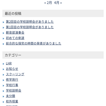
« 2月
4月 »
最近の投稿
第2回目の学校説明会がありました
第1回目の学校説明会がありました
軽音部演奏会
初めての剣道
総合的な探究の時間の発表がありました
カテゴリー
LHR
お知らせ
スクーリング
修学旅行
学校行事
学校説明会
未分類
校外授業