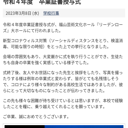
令和４年度 卒業証書授与式
2023年3月8日 (水)
学校行事
令和４年度卒業証書授与式が、福山芸術文化ホール『リーデンロー
ズ』大ホールにて行われました。
新型コロナウィルス対策（ソーシャルディスタンスをとり、検温消
毒、可能な限りの時短）をとった上での挙行となりました。
会場の雰囲気もあり、大変厳かに式を執り行うことができ、生徒た
ちも自身の卒業を強く実感している様子でした。
式終了後、友人やお世話になった先生と挨拶をしたり、写真を撮っ
たりする様は例年の卒業式と変わらず、皆がとても名残惜しそう
で、コロナにより様々な制約がある高校生活ではありましたが、彼
らにとって大切なものになったことが伝わってきました。
この先も様々な困難が待ち受けているとは思いますが、本校で経験
したことを糧に、乗り越えてくれることを願っています。
ご卒業、誠におめでとうございます。