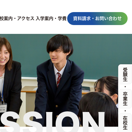
校案内・アクセス
入学案内・学費
資料請求・お問い合わせ
受験生
・
卒業生
・
SSION
在校生