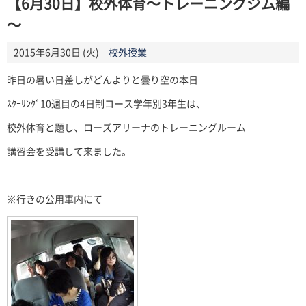
【6月30日】校外体育～トレーニングジム編
～
2015年6月30日 (火)
校外授業
昨日の暑い日差しがどんよりと曇り空の本日
ｽｸｰﾘﾝｸﾞ10週目の4日制コース学年別3年生は、
校外体育と題し、ローズアリーナのトレーニングルーム
講習会を受講して来ました。
※行きの公用車内にて