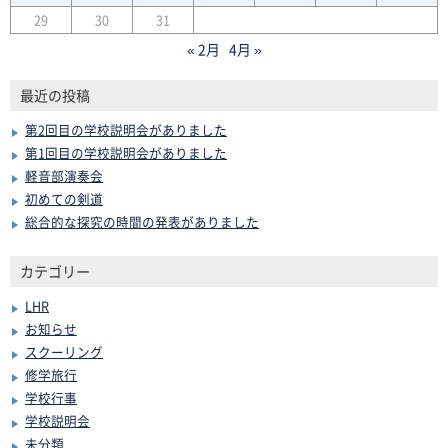
29
30
31
« 2月
4月 »
最近の投稿
第2回目の学校説明会がありました
第1回目の学校説明会がありました
軽音部演奏会
初めての剣道
総合的な探究の時間の発表がありました
カテゴリー
LHR
お知らせ
スクーリング
修学旅行
学校行事
学校説明会
未分類