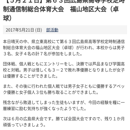
制通信制総合体育大会 福山地区大会（卓
球）
2017年5月21日 (日)
部活動
本日晴天の中、県立東高校にて第６３回広島県高等学校定時制通信
制総合体育大会の福山地区大会（卓球）が行われ、本校からは男子
３名、女子４名の計７名が参加をしました。
団体戦、個人戦ともにエントリーをし、決勝では芦品まなび学園高
校と対戦。男子は惜しくも３－２で敗れ準優勝となりましたが女子
は優勝することができました。
また、その後に行われた個人戦では男子女子ともに優勝するアベッ
ク優勝と女子個人３位も勝ち取ることができました。
残念ながら敗退してしまった生徒もいますが、今回の経験を糧に一
層練習に励む気持ちが強くなったようでした。
次は６月の広島県大会です。勝てば全国大会ですので、残り１か月
頑張っていきましょう。