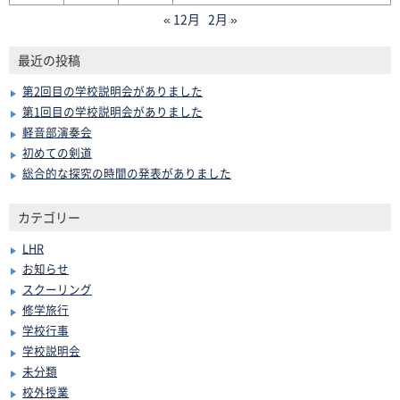
« 12月
2月 »
最近の投稿
第2回目の学校説明会がありました
第1回目の学校説明会がありました
軽音部演奏会
初めての剣道
総合的な探究の時間の発表がありました
カテゴリー
LHR
お知らせ
スクーリング
修学旅行
学校行事
学校説明会
未分類
校外授業