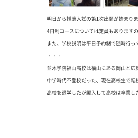
明日から推薦入試の第1次出願が始まり
4日制コースについては定員もあります
また、学校説明は平日予約制で随時行っ
・・・
並木学院福山高校は福山にある岡山と広
中学時代不登校だった、現在高校生で転
高校を退学したが編入して高校は卒業し