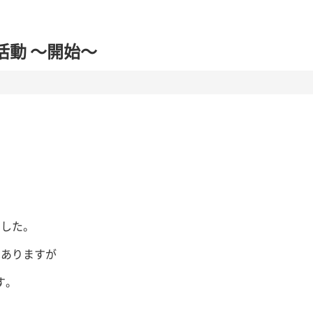
部活動 ～開始～
ました。
はありますが
す。