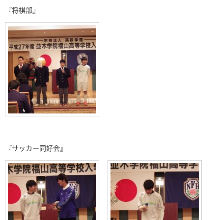
『将棋部』
『サッカー同好会』