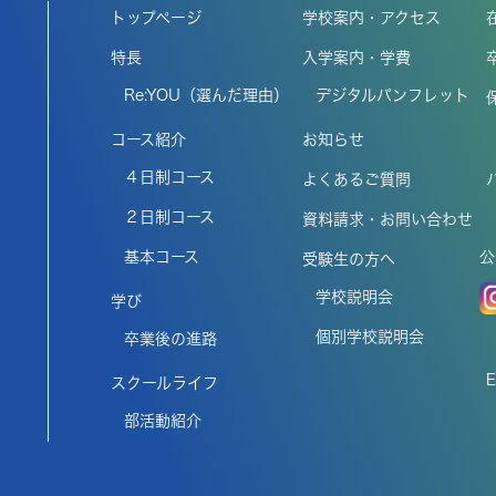
トップページ
学校案内・アクセス
特長
入学案内・学費
Re:YOU（選んだ理由）
デジタルパンフレット
コース紹介
お知らせ
４日制コース
よくあるご質問
２日制コース
資料請求・お問い合わせ
基本コース
公
受験生の方へ
学校説明会
学び
個別学校説明会
卒業後の進路
スクールライフ
部活動紹介