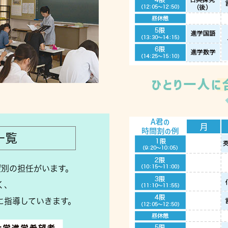
一覧
望別の担任がいます。
く、
に指導していきます。